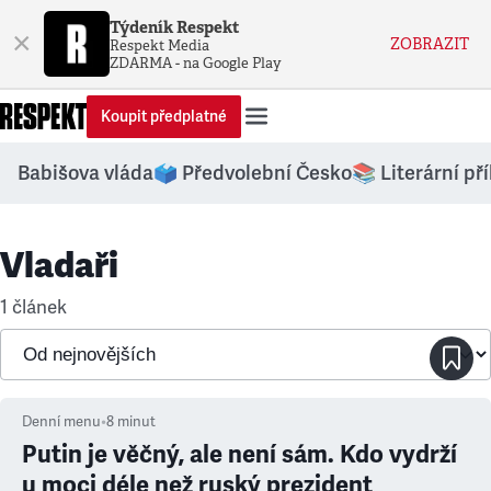
Týdeník Respekt
×
ZOBRAZIT
Respekt Media
ZDARMA - na Google Play
Koupit předplatné
Babišova vláda
🗳️ Předvolební Česko
📚 Literární př
Vladaři
1 článek
Denní menu
•
8
minut
Putin je věčný, ale není sám. Kdo vydrží
u moci déle než ruský prezident