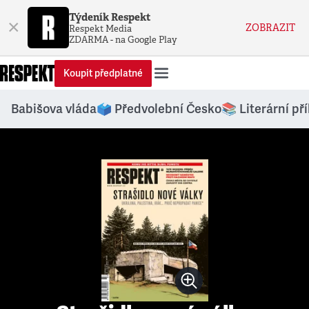
Týdeník Respekt
×
ZOBRAZIT
Respekt Media
ZDARMA - na Google Play
Koupit předplatné
Babišova vláda
🗳️ Předvolební Česko
📚 Literární př