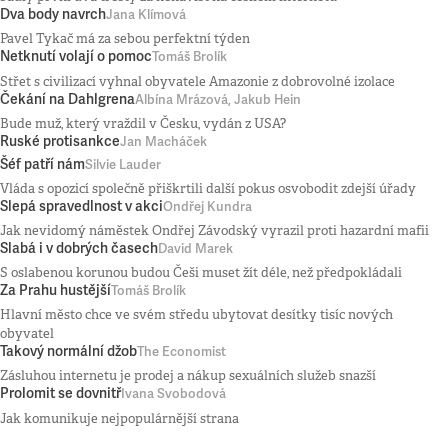
Dva body navrch
Jana Klímová
Pavel Tykač má za sebou perfektní týden
Netknutí volají o pomoc
Tomáš Brolík
Střet s civilizací vyhnal obyvatele Amazonie z dobrovolné izolace
Čekání na Dahlgrena
Albína Mrázová, Jakub Hein
Bude muž, který vraždil v Česku, vydán z USA?
Ruské protisankce
Jan Macháček
Šéf patří nám
Silvie Lauder
Vláda s opozicí společně přiškrtili další pokus osvobodit zdejší úřady
Slepá spravedlnost v akci
Ondřej Kundra
Jak nevidomý náměstek Ondřej Závodský vyrazil proti hazardní mafii
Slabá i v dobrých časech
David Marek
S oslabenou korunou budou Češi muset žít déle, než předpokládali
Za Prahu hustější
Tomáš Brolík
Hlavní město chce ve svém středu ubytovat desítky tisíc nových
obyvatel
Takový normální džob
The Economist
Zásluhou internetu je prodej a nákup sexuálních služeb snazší
Prolomit se dovnitř
Ivana Svobodová
Jak komunikuje nejpopulárnější strana