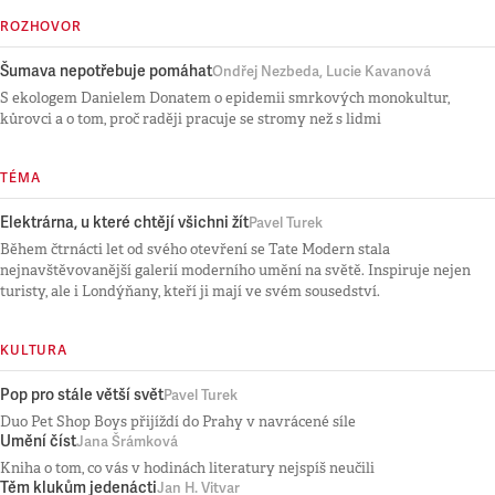
ROZHOVOR
Šumava nepotřebuje pomáhat
Ondřej Nezbeda, Lucie Kavanová
S ekologem Danielem Donatem o epidemii smrkových monokultur,
kůrovci a o tom, proč raději pracuje se stromy než s lidmi
TÉMA
Elektrárna, u které chtějí všichni žít
Pavel Turek
Během čtrnácti let od svého otevření se Tate Modern stala
nejnavštěvovanější galerií moderního umění na světě. Inspiruje nejen
turisty, ale i Londýňany, kteří ji mají ve svém sousedství.
KULTURA
Pop pro stále větší svět
Pavel Turek
Duo Pet Shop Boys přijíždí do Prahy v navrácené síle
Umění číst
Jana Šrámková
Kniha o tom, co vás v hodinách literatury nejspíš neučili
Těm klukům jedenácti
Jan H. Vitvar