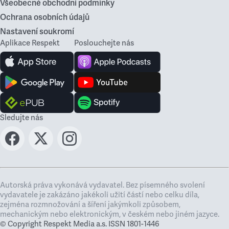
Všeobecné obchodní podmínky
Ochrana osobních údajů
Nastavení soukromí
Aplikace Respekt
Poslouchejte nás
Sledujte nás
Autorská práva vykonává vydavatel. Bez písemného svolení
vydavatele je zakázáno jakékoli užití částí nebo celku díla,
zejména rozmnožování a šíření jakýmkoli způsobem,
mechanickým nebo elektronickým, v českém nebo jiném jazyce.
© Copyright Respekt Media a.s. ISSN 1801-1446