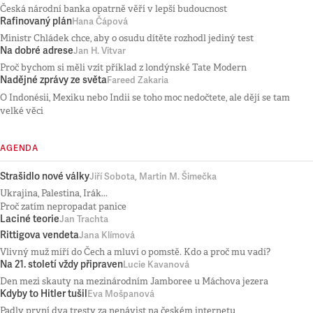
Česká národní banka opatrně věří v lepší budoucnost
Rafinovaný plán
Hana Čápová
Ministr Chládek chce, aby o osudu dítěte rozhodl jediný test
Na dobré adrese
Jan H. Vitvar
Proč bychom si měli vzít příklad z londýnské Tate Modern
Nadějné zprávy ze světa
Fareed Zakaria
O Indonésii, Mexiku nebo Indii se toho moc nedočtete, ale dějí se tam
velké věci
AGENDA
Strašidlo nové války
Jiří Sobota, Martin M. Šimečka
Ukrajina, Palestina, Irák...
Proč zatím nepropadat panice
Laciné teorie
Jan Trachta
Rittigova vendeta
Jana Klímová
Vlivný muž míří do Čech a mluví o pomstě. Kdo a proč mu vadí?
Na 21. století vždy připraven
Lucie Kavanová
Den mezi skauty na mezinárodním Jamboree u Máchova jezera
Kdyby to Hitler tušil
Eva Mošpanová
Padly první dva tresty za nenávist na českém internetu