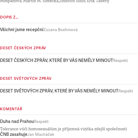
Mošpanová, Martin M. Šimečka,Jindřich Šídlo, Erik Tabery
DOPIS Z…
Všichni jsme recepční
Zuzana Boehmová
DESET ČESKÝCH ZPRÁV
DESET ČESKÝCH ZPRÁV, KTERÉ BY VÁS NEMĚLY MINOUT
Respekt
DESET SVĚTOVÝCH ZPRÁV
DESET SVĚTOVÝCH ZPRÁV, KTERÉ BY VÁS NEMĚLY MINOUT
Respekt
KOMENTÁŘ
Duha nad Prahou
Respekt
Tolerance vůči homosexuálům je příjemná vizitka zdejší společnosti
ČNB zasahuje
Jan Macháček