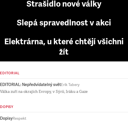
Strašidlo nové války
Slepá spravedlnost v akci
Elektrárna, u které chtějí všichni
žít
EDITORIAL
EDITORIAL: Nepředvídatelný svět
Erik Tabery
Válka zuří na okrajích Evropy, v Sýrii, Iráku a Gaze
DOPISY
Dopisy
Respekt