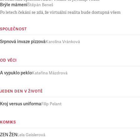
Brýle mámení
Štěpán Beneš
Po letech čekání se zdá, že virtuální realita bude dostupná všem
SPOLEČNOST
Srpnová invaze pizzová
Karolína Vránková
OD VĚCI
A vypuklo peklo
Kateřina Mázdrová
JEDEN DEN V ŽIVOTĚ
Kroj versus uniforma
Filip Pelant
KOMIKS
ZEN ŽEN
Lela Geislerová