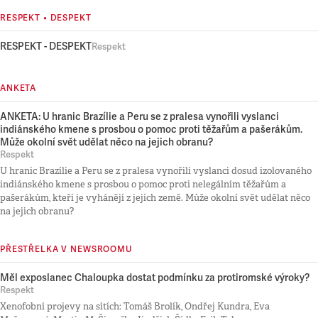
RESPEKT • DESPEKT
RESPEKT - DESPEKT
Respekt
ANKETA
ANKETA: U hranic Brazílie a Peru se z pralesa vynořili vyslanci
indiánského kmene s prosbou o pomoc proti těžařům a pašerákům.
Může okolní svět udělat něco na jejich obranu?
Respekt
U hranic Brazílie a Peru se z pralesa vynořili vyslanci dosud izolovaného
indiánského kmene s prosbou o pomoc proti nelegálním těžařům a
pašerákům, kteří je vyhánějí z jejich země. Může okolní svět udělat něco
na jejich obranu?
PŘESTŘELKA V NEWSROOMU
Měl exposlanec Chaloupka dostat podmínku za protiromské výroky?
Respekt
Xenofobní projevy na sítích: Tomáš Brolík, Ondřej Kundra, Eva