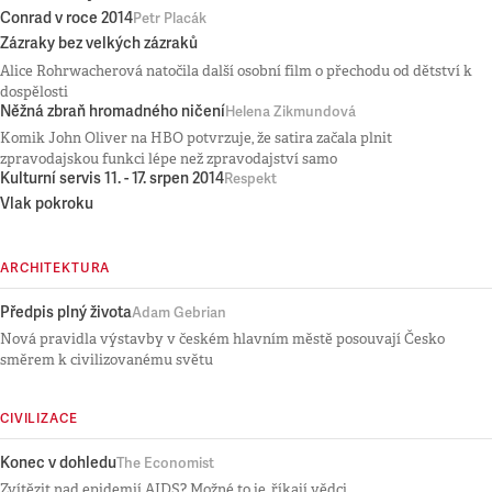
Conrad v roce 2014
Petr Placák
Zázraky bez velkých zázraků
Alice Rohrwacherová natočila další osobní film o přechodu od dětství k
dospělosti
Něžná zbraň hromadného ničení
Helena Zikmundová
Komik John Oliver na HBO potvrzuje, že satira začala plnit
zpravodajskou funkci lépe než zpravodajství samo
Kulturní servis 11. - 17. srpen 2014
Respekt
Vlak pokroku
ARCHITEKTURA
Předpis plný života
Adam Gebrian
Nová pravidla výstavby v českém hlavním městě posouvají Česko
směrem k civilizovanému světu
CIVILIZACE
Konec v dohledu
The Economist
Zvítězit nad epidemií AIDS? Možné to je, říkají vědci.