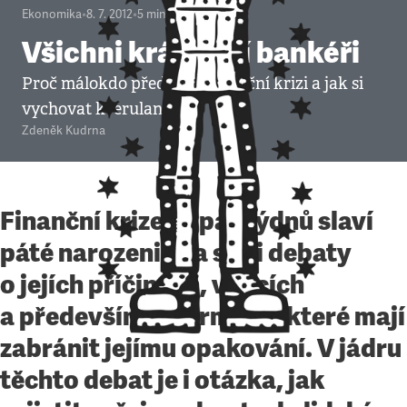
Ekonomika
•
8. 7. 2012
•
5
minut
Všichni královští bankéři
Proč málokdo předvídal finanční krizi a jak si
vychovat kverulanty
Zdeněk Kudrna
Finanční krize za pár týdnů slaví
páté narozeniny a s ní i debaty
o jejích příčinách, vinících
a především reformách, které mají
zabránit jejímu opakování. V jádru
těchto debat je i otázka, jak