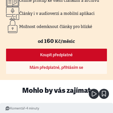
Online přístup ke všem článkům a archivu
Články i v audioverzi a mobilní aplikaci
Možnost odemknout články pro blízké
160
od
Kč/měsíc
Koupit předplatné
Mám předplatné, přihlásím se
Mohlo by vás zajímat
Komentář
•
4
minuty