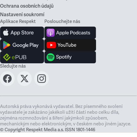
Ochrana osobních údajů
Nastavení soukromí
Aplikace Respekt
Poslouchejte nás
Sledujte nás
Autorská práva vykonává vydavatel. Bez písemného svolení
vydavatele je zakázáno jakékoli užití částí nebo celku díla,
zejména rozmnožování a šíření jakýmkoli způsobem,
mechanickým nebo elektronickým, v českém nebo jiném jazyce.
© Copyright Respekt Media a.s. ISSN 1801-1446