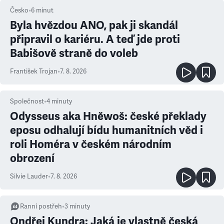
Česko
•
6
minut
Byla hvězdou ANO, pak ji skandál
připravil o kariéru. A teď jde proti
Babišově straně do voleb
František Trojan
•
7. 8. 2026
Společnost
•
4
minuty
Odysseus aka Hněwoš: české překlady
eposu odhalují bídu humanitních věd i
roli Homéra v českém národním
obrození
Silvie Lauder
•
7. 8. 2026
Ranní postřeh
•
3
minuty
Ondřej Kundra: Jaká je vlastně česká