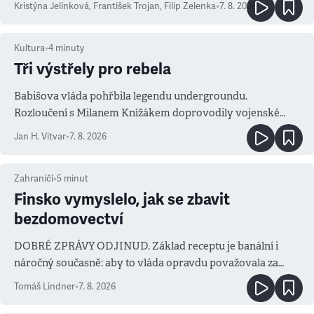
Kristýna Jelínková
,
František Trojan
,
Filip Zelenka
•
7. 8. 2026
Kultura
•
4
minuty
Tři výstřely pro rebela
Babišova vláda pohřbila legendu undergroundu.
Rozloučení s Milanem Knížákem doprovodily vojenské
salvy i kritika pokrokářů
Jan H. Vitvar
•
7. 8. 2026
Zahraničí
•
5
minut
Finsko vymyslelo, jak se zbavit
bezdomovectví
DOBRÉ ZPRÁVY ODJINUD. Základ receptu je banální i
náročný současně: aby to vláda opravdu považovala za
prioritu
Tomáš Lindner
•
7. 8. 2026