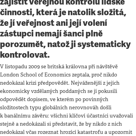
zajistit veřejnou kontrolu lidské
činnosti, která je natolik složitá,
že jí veřejnost ani její volení
zástupci nemají šanci plně
porozumět, natož ji systematicky
kontrolovat.
V listopadu 2009 se britská královna při návštěvě
London School of Economics zeptala, proč nikdo
nedokázal krizi předpovědět. Nejváženější z jejích
ekonomicky vzdělaných poddaných se jí pokusili
odpovědět dopisem, ve kterém po povinných
složitostech typu globálních nerovnováh došli
k banálnímu závěru: všichni klíčoví účastníci uvažovali
stejně a nedokázali si představit, že by nikdo z nich
nedokázal včas rozeznat hrozící katastrofu a upozornit