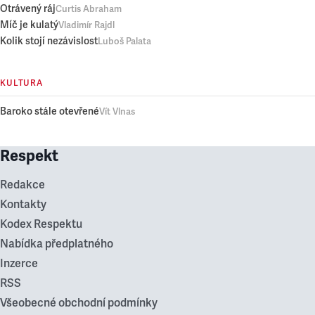
Otrávený ráj
Curtis Abraham
Míč je kulatý
Vladimír Rajdl
Kolik stojí nezávislost
Luboš Palata
KULTURA
Baroko stále otevřené
Vít Vlnas
Respekt
Redakce
Kontakty
Kodex Respektu
Nabídka předplatného
Inzerce
RSS
Všeobecné obchodní podmínky