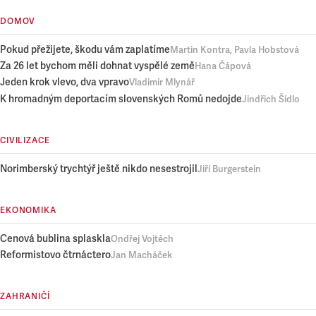
DOMOV
Pokud přežijete, škodu vám zaplatíme
Martin Kontra, Pavla Hobstová
Za 26 let bychom měli dohnat vyspělé země
Hana Čápová
Jeden krok vlevo, dva vpravo
Vladimír Mlynář
K hromadným deportacím slovenských Romů nedojde
Jindřich Šídlo
CIVILIZACE
Norimberský trychtýř ještě nikdo nesestrojil
Jiří Burgerstein
EKONOMIKA
Cenová bublina splaskla
Ondřej Vojtěch
Reformistovo čtrnáctero
Jan Macháček
ZAHRANIČÍ