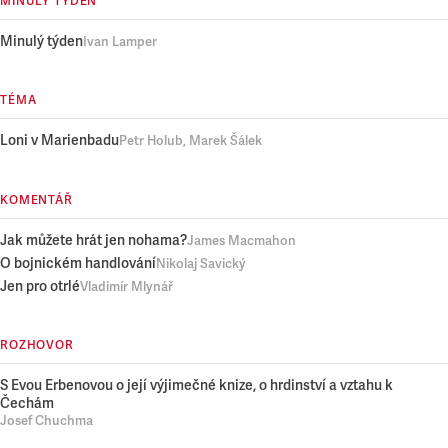
MINULÝ TÝDEN
Minulý týden
Ivan Lamper
TÉMA
Loni v Marienbadu
Petr Holub, Marek Šálek
KOMENTÁŘ
Jak můžete hrát jen nohama?
James Macmahon
O bojnickém handlování
Nikolaj Savický
Jen pro otrlé
Vladimír Mlynář
ROZHOVOR
S Evou Erbenovou o její výjimečné knize, o hrdinství a vztahu k
Čechám
Josef Chuchma