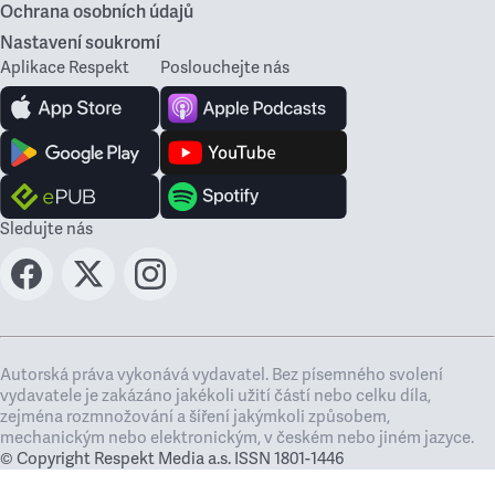
Ochrana osobních údajů
Nastavení soukromí
Aplikace Respekt
Poslouchejte nás
Sledujte nás
Autorská práva vykonává vydavatel. Bez písemného svolení
vydavatele je zakázáno jakékoli užití částí nebo celku díla,
zejména rozmnožování a šíření jakýmkoli způsobem,
mechanickým nebo elektronickým, v českém nebo jiném jazyce.
© Copyright Respekt Media a.s. ISSN 1801-1446