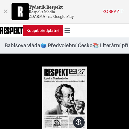
Týdeník Respekt
×
ZOBRAZIT
Respekt Media
ZDARMA - na Google Play
Koupit předplatné
Babišova vláda
🗳️ Předvolební Česko
📚 Literární př