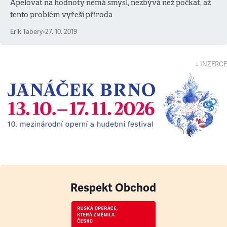
Apelovat na hodnoty nemá smysl, nezbývá než počkat, až
tento problém vyřeší příroda
Erik Tabery
•
27. 10. 2019
↓ INZERCE
Respekt Obchod