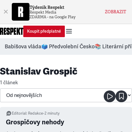
Týdeník Respekt
×
ZOBRAZIT
Respekt Media
ZDARMA - na Google Play
Koupit předplatné
Babišova vláda
🗳️ Předvolební Česko
📚 Literární př
Stanislav Grospič
1 článek
Editorial
:
Redakce
•
2
minuty
Grospičovy nehody