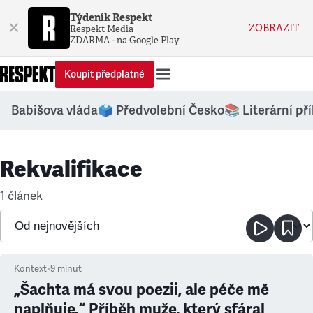
Týdeník Respekt
×
ZOBRAZIT
Respekt Media
ZDARMA - na Google Play
Koupit předplatné
Babišova vláda
🗳️ Předvolební Česko
📚 Literární př
Rekvalifikace
1 článek
Kontext
•
9
minut
„Šachta má svou poezii, ale péče mě
naplňuje.“ Příběh muže, který sfáral