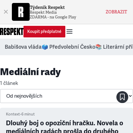
Týdeník Respekt
×
ZOBRAZIT
Respekt Media
ZDARMA - na Google Play
Koupit předplatné
Babišova vláda
🗳️ Předvolební Česko
📚 Literární př
Mediální rady
1 článek
Kontext
•
6
minut
Dlouhý boj o opoziční hračku. Novela o
mediálních radách prošla do druhého