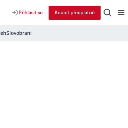
Přihlásit se
Koupit předplatné
řeh
Slovobraní