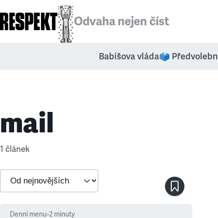
Odvaha nejen číst
Babišova vláda
🗳️ Předvolebn
mail
1 článek
Denní menu
•
2
minuty