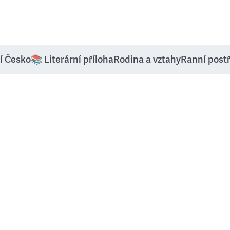
í Česko
📚 Literární příloha
Rodina a vztahy
Ranní post