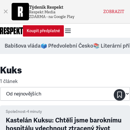
Týdeník Respekt
×
ZOBRAZIT
Respekt Media
ZDARMA - na Google Play
Koupit předplatné
Babišova vláda
🗳️ Předvolební Česko
📚 Literární př
Kuks
1 článek
Společnost
•
4
minuty
Kastelán Kuksu: Chtěli jsme baroknímu
hospitálu vdechnout ztracený život