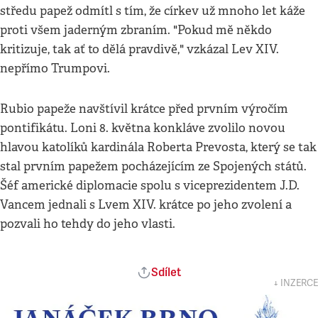
středu papež odmítl s tím, že církev už mnoho let káže
proti všem jaderným zbraním. "Pokud mě někdo
kritizuje, tak ať to dělá pravdivě," vzkázal Lev XIV.
nepřímo Trumpovi.
Rubio papeže navštívil krátce před prvním výročím
pontifikátu. Loni 8. května konkláve zvolilo novou
hlavou katolíků kardinála Roberta Prevosta, který se tak
stal prvním papežem pocházejícím ze Spojených států.
Šéf americké diplomacie spolu s viceprezidentem J.D.
Vancem jednali s Lvem XIV. krátce po jeho zvolení a
pozvali ho tehdy do jeho vlasti.
Sdílet
↓ INZERCE