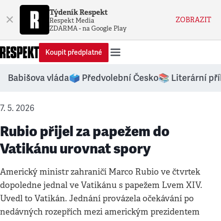
Týdeník Respekt
×
ZOBRAZIT
Respekt Media
ZDARMA - na Google Play
Koupit předplatné
Babišova vláda
🗳️ Předvolební Česko
📚 Literární př
7. 5. 2026
Rubio přijel za papežem do
Vatikánu urovnat spory
Americký ministr zahraničí Marco Rubio ve čtvrtek
dopoledne jednal ve Vatikánu s papežem Lvem XIV.
Uvedl to Vatikán. Jednání provázela očekávání po
nedávných rozepřích mezi americkým prezidentem