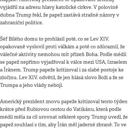
vyjádřil na adresu hlavy katolické církve. V polovině
dubna Trump řekl, že papež zastává strašné názory v
zahraniční politice.
Šéf Bílého domu to prohlásil poté, co se Lev XIV.
opakovaně vyslovil proti válkám a poté co zdůraznil, že
válečné aktivity nemohou mít přízeň Boha. Podle médií
se papež nepřímo vyjadřoval k válce mezi USA, Izraelem
a Íránem. Trump papeže kritizoval i za slabé postoje ke
zločinu. Lev XIV. odvětil, že jen hlásá slovo Boží a že se
Trumpa a jeho vlády nebojí.
Americký prezident znovu papeže kritizoval tento týden
krátce před Rubiovou cestou do Vatikánu, která podle
médií měla za cíl urovnat některé spory. Trump uvedl, že
papež souhlasí s tím, aby Írán měl jaderné zbraně. To ve