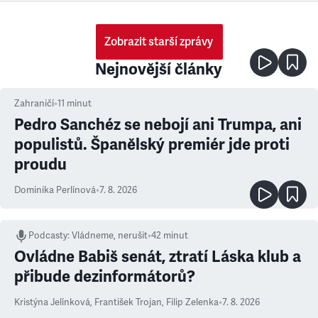
Zobrazit starší zprávy
Nejnovější články
Zahraničí
•
11
minut
Pedro Sanchéz se nebojí ani Trumpa, ani
populistů. Španělský premiér jde proti
proudu
Dominika Perlínová
•
7. 8. 2026
Podcasty
:
Vládneme, nerušit
•
42 minut
Ovládne Babiš senát, ztratí Láska klub a
přibude dezinformátorů?
Kristýna Jelínková
,
František Trojan
,
Filip Zelenka
•
7. 8. 2026