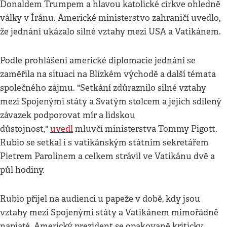
Donaldem Trumpem a hlavou katolické církve ohledně
války v Íránu. Americké ministerstvo zahraničí uvedlo,
že jednání ukázalo silné vztahy mezi USA a Vatikánem.
Podle prohlášení americké diplomacie jednání se
zaměřila na situaci na Blízkém východě a další témata
společného zájmu. "Setkání zdůraznilo silné vztahy
mezi Spojenými státy a Svatým stolcem a jejich sdílený
závazek podporovat mír a lidskou
důstojnost,"
uvedl
mluvčí ministerstva Tommy Pigott.
Rubio se setkal i s vatikánským státním sekretářem
Pietrem Parolinem a celkem strávil ve Vatikánu dvě a
půl hodiny.
Rubio přijel na audienci u papeže v době, kdy jsou
vztahy mezi Spojenými státy a Vatikánem mimořádně
napjaté. Americký prezident se opakovaně kriticky