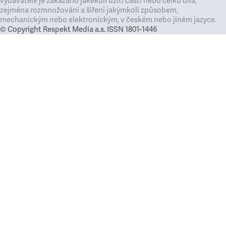
vydavatele je zakázáno jakékoli užití částí nebo celku díla,
zejména rozmnožování a šíření jakýmkoli způsobem,
mechanickým nebo elektronickým, v českém nebo jiném jazyce.
© Copyright Respekt Media a.s. ISSN 1801-1446