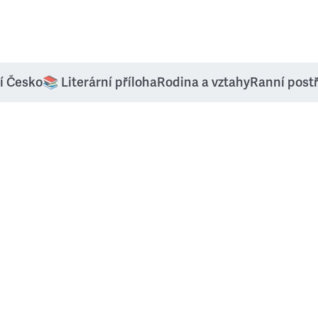
í Česko
📚 Literární příloha
Rodina a vztahy
Ranní post