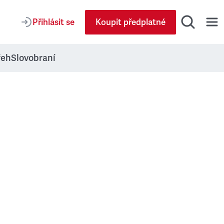
Přihlásit se
Koupit předplatné
řeh
Slovobraní