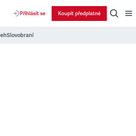
Přihlásit se
Koupit předplatné
řeh
Slovobraní