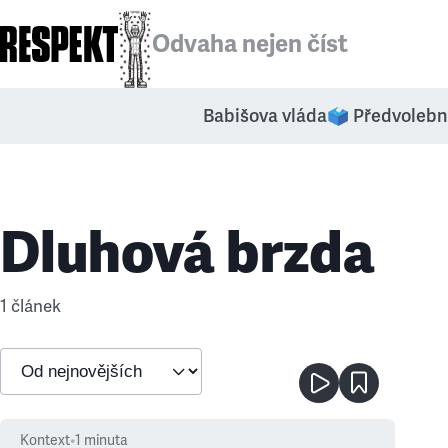
Odvaha nejen číst
Babišova vláda
🗳️ Předvolebn
Dluhová brzda
1 článek
Kontext
•
1
minuta