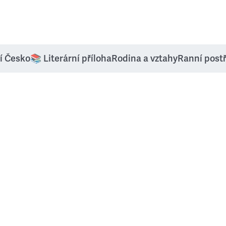
í Česko
📚 Literární příloha
Rodina a vztahy
Ranní post