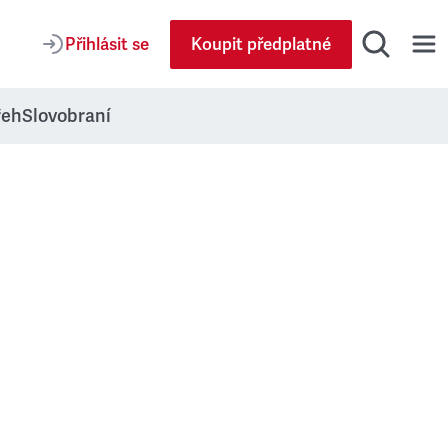
Přihlásit se
Koupit předplatné
řeh
Slovobraní