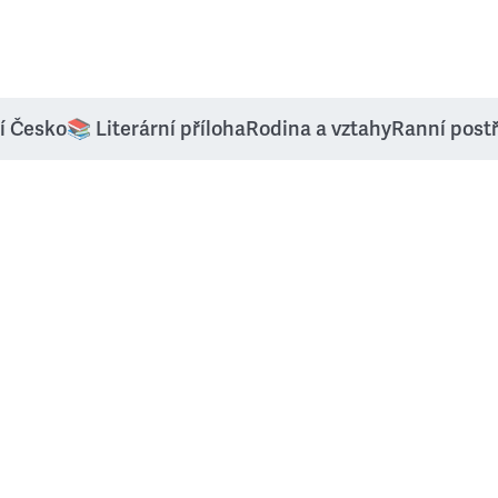
í Česko
📚 Literární příloha
Rodina a vztahy
Ranní post