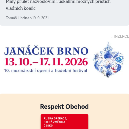
Malý průlet názvoslovím i úskalími možných příštích
vládních koalic
Tomáš Lindner
•
19. 9. 2021
↓ INZERCE
Respekt Obchod