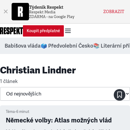
Týdeník Respekt
×
ZOBRAZIT
Respekt Media
ZDARMA - na Google Play
Koupit předplatné
Babišova vláda
🗳️ Předvolební Česko
📚 Literární př
Christian Lindner
1 článek
Téma
•
6
minut
Německé volby: Atlas možných vlád