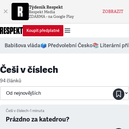
Týdeník Respekt
×
ZOBRAZIT
Respekt Media
ZDARMA - na Google Play
Koupit předplatné
Babišova vláda
🗳️ Předvolební Česko
📚 Literární př
Češi v číslech
94 článků
Češi v číslech
•
1
minuta
Prázdno za katedrou?