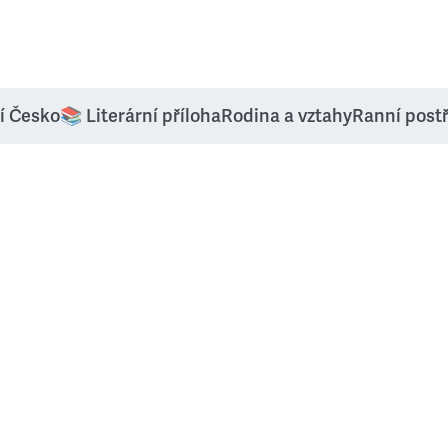
í Česko
📚 Literární příloha
Rodina a vztahy
Ranní post