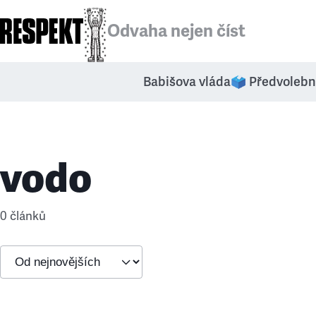
Odvaha nejen číst
Babišova vláda
🗳️ Předvolebn
vodo
0 článků