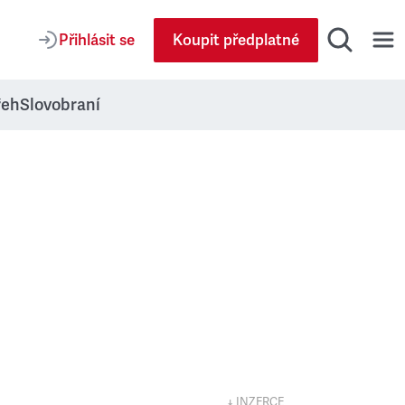
Přihlásit se
Koupit předplatné
řeh
Slovobraní
↓ INZERCE