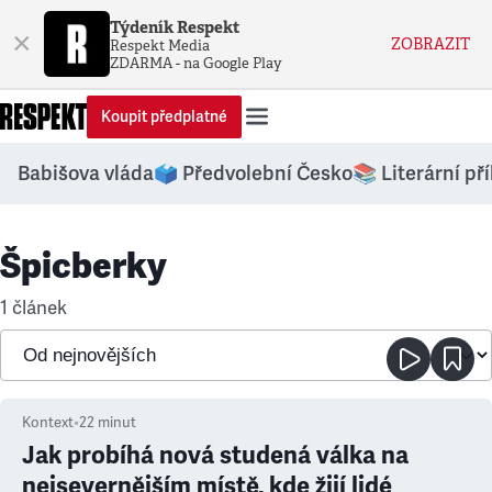
Týdeník Respekt
×
ZOBRAZIT
Respekt Media
ZDARMA - na Google Play
Koupit předplatné
Babišova vláda
🗳️ Předvolební Česko
📚 Literární př
Špicberky
1 článek
Kontext
•
22
minut
Jak probíhá nová studená válka na
nejsevernějším místě, kde žijí lidé