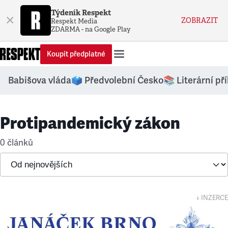
Týdeník Respekt
×
ZOBRAZIT
Respekt Media
ZDARMA - na Google Play
Koupit předplatné
Babišova vláda
🗳️ Předvolební Česko
📚 Literární př
Protipandemický zákon
0 článků
↓ INZERCE