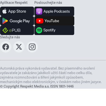
Aplikace Respekt
Poslouchejte nás
Sledujte nás
Autorská práva vykonává vydavatel. Bez písemného svolení
vydavatele je zakázáno jakékoli užití částí nebo celku díla,
zejména rozmnožování a šíření jakýmkoli způsobem,
mechanickým nebo elektronickým, v českém nebo jiném jazyce.
© Copyright Respekt Media a.s. ISSN 1801-1446