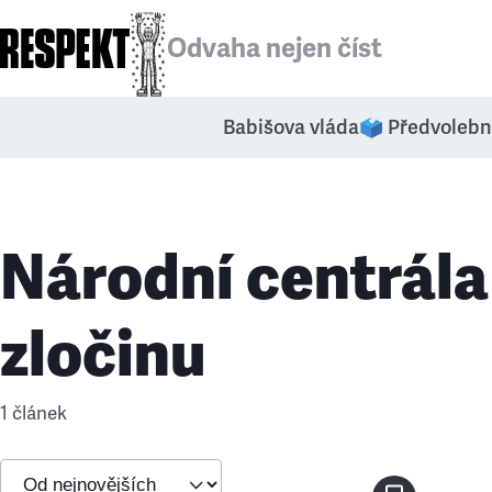
Odvaha nejen číst
Babišova vláda
🗳️ Předvolebn
Národní centrála
zločinu
1 článek