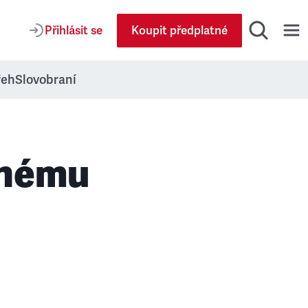
Přihlásit se
Koupit předplatné
řeh
Slovobraní
anému