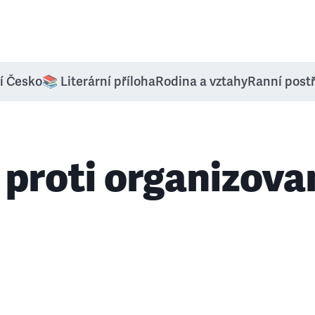
í Česko
📚 Literární příloha
Rodina a vztahy
Ranní post
 proti organizov