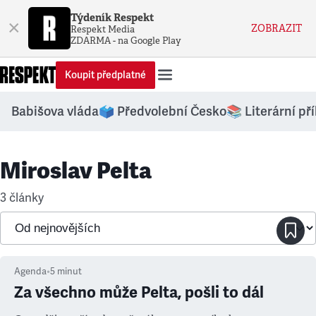
Týdeník Respekt
×
ZOBRAZIT
Respekt Media
ZDARMA - na Google Play
Koupit předplatné
Babišova vláda
🗳️ Předvolební Česko
📚 Literární př
Miroslav Pelta
3 články
Agenda
•
5
minut
Za všechno může Pelta, pošli to dál