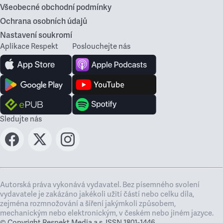
Všeobecné obchodní podmínky
Ochrana osobních údajů
Nastavení soukromí
Aplikace Respekt
Poslouchejte nás
Sledujte nás
Autorská práva vykonává vydavatel. Bez písemného svolení
vydavatele je zakázáno jakékoli užití částí nebo celku díla,
zejména rozmnožování a šíření jakýmkoli způsobem,
mechanickým nebo elektronickým, v českém nebo jiném jazyce.
© Copyright Respekt Media a.s. ISSN 1801-1446