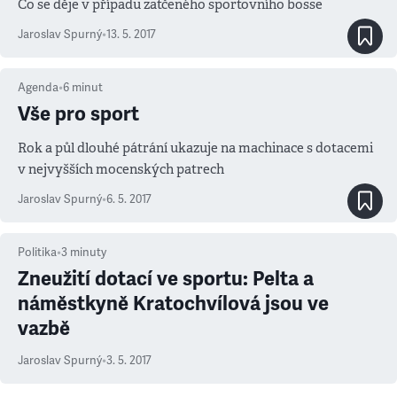
Co se děje v případu zatčeného sportovního bosse
Jaroslav Spurný
•
13. 5. 2017
Agenda
•
6
minut
Vše pro sport
Rok a půl dlouhé pátrání ukazuje na machinace s dotacemi
v nejvyšších mocenských patrech
Jaroslav Spurný
•
6. 5. 2017
Politika
•
3
minuty
Zneužití dotací ve sportu: Pelta a
náměstkyně Kratochvílová jsou ve
vazbě
Jaroslav Spurný
•
3. 5. 2017