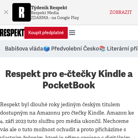
Týdeník Respekt
×
ZOBRAZIT
Respekt Media
ZDARMA - na Google Play
Koupit předplatné
Babišova vláda
🗳️ Předvolební Česko
📚 Literární př
Respekt pro e-čtečky Kindle a
PocketBook
Respekt byl dlouhé roky jediným českým titulem
dostupným na Amazonu pro čtečky Kindle. Amazon ke
4. září 2023 tuto službu pro média ukončil. Nechceme
vás ale o tuto možnost ochudit a proto přicházíme s
vlastním řešením, které je přímo spojeno s digitálním