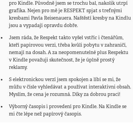
pro Kindle. Původně jsem se trochu bal, nakolik utrpí
grafika. Nejen pro mě je RESPEKT spjat s trefnými
kresbami Pavla Reisenauera. Naštěstí kresby na Kindlu
jsou a vypadají opravdu dobře.
Jsem ráda, že Respekt takto vyšel vstříc i čtenářům,
kteří papirovou verzi, třeba kvůli pobytu v zahraničí,
nemají na dosah. A za neopomenutelné plus Respektu
v Kindle považuji skutečnost, že je úplně prostý
reklamy.
S elektronickou verzí jsem spokojen a líbí se mi, že
můžu v čísle vyhledávat a používat interaktivni obsah.
Myslím, že cena je rozumná. Díky za dobrou praci!
Výborný časopis i provedení pro Kindle. Na Kindle se
mi čte lépe než papírový časopis.