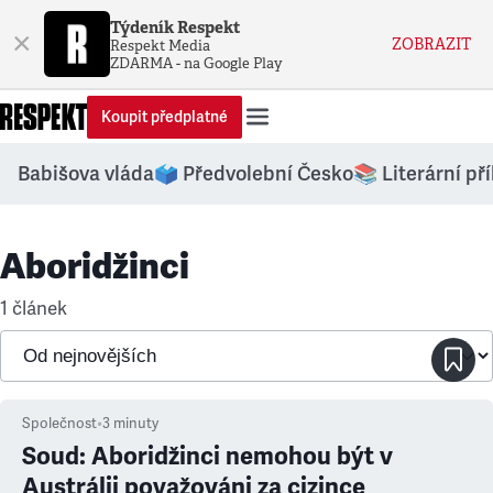
Týdeník Respekt
×
ZOBRAZIT
Respekt Media
ZDARMA - na Google Play
Koupit předplatné
Babišova vláda
🗳️ Předvolební Česko
📚 Literární př
Aboridžinci
1 článek
Společnost
•
3
minuty
Soud: Aboridžinci nemohou být v
Austrálii považováni za cizince