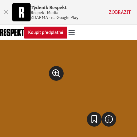
Týdeník Respekt
×
ZOBRAZIT
Respekt Media
ZDARMA - na Google Play
Koupit předplatné