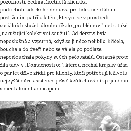
pozornosti. Sedmatřicetiletá klientka
jindřichohradeckého domova pro lidi s mentálním
postižením patřila k těm, kterým se v prostředí
sociálních služeb dlouho říkalo „problémoví“ nebo také
„narušující kolektivní soužití“. Od dětství byla
neposlušná a vzpurná, když se jí něco nelíbilo, křičela,
bouchala do dveří nebo se válela po podlaze,
neposlouchala pokyny svých pečovatelů. Ostatně proto
žila tady v „Domácnosti 05“, kterou nechal krajský úřad
o pár let dříve zřídit pro klienty, kteří potřebují k životu
nejvyšší míru asistence právě kvůli chování spojenému
s mentálním handicapem.