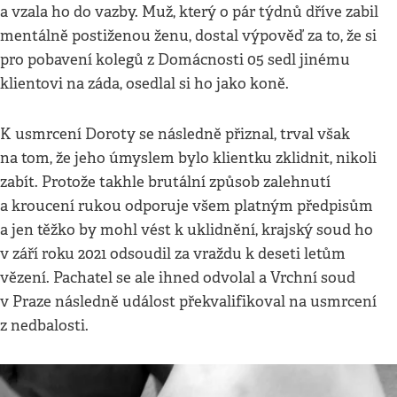
a vzala ho do vazby. Muž, který o pár týdnů dříve zabil
mentálně postiženou ženu, dostal výpověď za to, že si
pro pobavení kolegů z Domácnosti 05 sedl jinému
klientovi na záda, osedlal si ho jako koně.
K usmrcení Doroty se následně přiznal, trval však
na tom, že jeho úmyslem bylo klientku zklidnit, nikoli
zabít. Protože takhle brutální způsob zalehnutí
a kroucení rukou odporuje všem platným předpisům
a jen těžko by mohl vést k uklidnění, krajský soud ho
v září roku 2021 odsoudil za vraždu k deseti letům
vězení. Pachatel se ale ihned odvolal a Vrchní soud
v Praze následně událost překvalifikoval na usmrcení
z nedbalosti.