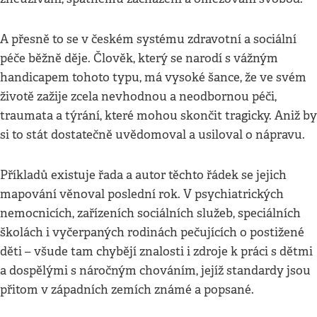
A přesně to se v českém systému zdravotní a sociální
péče běžně děje. Člověk, který se narodí s vážným
handicapem tohoto typu, má vysoké šance, že ve svém
životě zažije zcela nevhodnou a neodbornou péči,
traumata a týrání, které mohou skončit tragicky. Aniž by
si to stát dostatečně uvědomoval a usiloval o nápravu.
Příkladů existuje řada a autor těchto řádek se jejich
mapování věnoval poslední rok. V psychiatrických
nemocnicích, zařízeních sociálních služeb, speciálních
školách i vyčerpaných rodinách pečujících o postižené
děti – všude tam chybějí znalosti i zdroje k práci s dětmi
a dospělými s náročným chováním, jejíž standardy jsou
přitom v západních zemích známé a popsané.