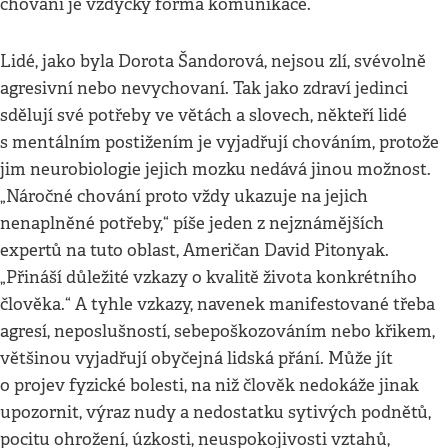
chování je vždycky forma komunikace.
Lidé, jako byla Dorota Šandorová, nejsou zlí, svévolně
agresivní nebo nevychovaní. Tak jako zdraví jedinci
sdělují své potřeby ve větách a slovech, někteří lidé
s mentálním postižením je vyjadřují chováním, protože
jim neurobiologie jejich mozku nedává jinou možnost.
„Náročné chování proto vždy ukazuje na jejich
nenaplněné potřeby,“ píše jeden z nejznámějších
expertů na tuto oblast, Američan David Pitonyak.
„Přináší důležité vzkazy o kvalitě života konkrétního
člověka.“ A tyhle vzkazy, navenek manifestované třeba
agresí, neposlušností, sebepoškozováním nebo křikem,
většinou vyjadřují obyčejná lidská přání. Může jít
o projev fyzické bolesti, na niž člověk nedokáže jinak
upozornit, výraz nudy a nedostatku sytivých podnětů,
pocitu ohrožení, úzkosti, neuspokojivosti vztahů,