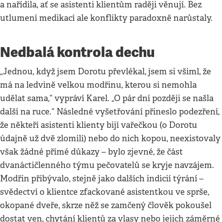
a nařídila, ať se asistenti klientům raději věnují. Bez
utlumení medikací ale konflikty paradoxně narůstaly.
Nedbalá kontrola dechu
„Jednou, když jsem Dorotu převlékal, jsem si všiml, že
má na ledvině velkou modřinu, kterou si nemohla
udělat sama,“ vypráví Karel. „O pár dní později se našla
další na ruce.“ Následné vyšetřování přineslo podezření,
že někteří asistenti klienty bijí vařečkou (o Dorotu
údajně už dvě zlomili) nebo do nich kopou, neexistovaly
však žádné přímé důkazy – bylo zjevné, že část
dvanáctičlenného týmu pečovatelů se kryje navzájem.
Modřin přibývalo, stejně jako dalších indicií týrání –
svědectví o klientce zfackované asistentkou ve sprše,
okopané dveře, skrze něž se zamčený člověk pokoušel
dostat ven, chytání klientů za vlasy nebo jejich záměrné