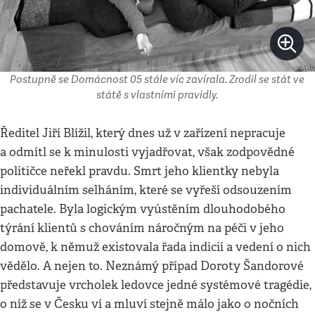
Postupně se Domácnost 05 stále víc zavírala. Zrodil se stát ve
státě s vlastními pravidly.
Ředitel Jiří Blížil, který dnes už v zařízení nepracuje
a odmítl se k minulosti vyjadřovat, však zodpovědné
političce neřekl pravdu. Smrt jeho klientky nebyla
individuálním selháním, které se vyřeší odsouzením
pachatele. Byla logickým vyústěním dlouhodobého
týrání klientů s chováním náročným na péči v jeho
domově, k němuž existovala řada indicií a vedení o nich
vědělo. A nejen to. Neznámý případ Doroty Šandorové
představuje vrcholek ledovce jedné systémové tragédie,
o níž se v Česku ví a mluví stejně málo jako o nočních