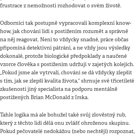
frustrace z nemožnosti rozhodovat o svém životě.
Odborníci tak postupně vypracovali komplexní know-
how, jak chování lidí s postižením rozumět a správně
na něj reagovat. Není to vždycky snadné, práce občas
připomíná detektivní pátrání, a ne vždy jsou výsledky
dokonalé, protože biologické předpoklady a naučené
vzorce člověka s postižením udržují v zajetých kolejích.
„Pokud jsme ale vytrvalí, chování se dá vždycky zlepšit
s tím, jak se zlepší kvalita života,“ shrnuje své třicetileté
zkušenosti jiný specialista na podporu mentálně
postižených Brian McDonald z Irska.
Tahle logika má ale bohužel také svůj zlověstný rub,
který z těchto lidí dělá onu zvlášť ohroženou skupinu.
Pokud pečovatelé nedokážou (nebo nechtějí) rozpoznat,