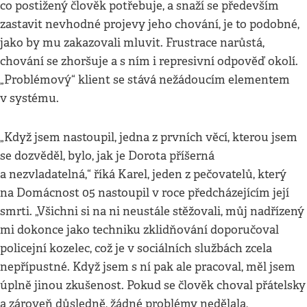
co postižený člověk potřebuje, a snaží se především
zastavit nevhodné projevy jeho chování, je to podobné,
jako by mu zakazovali mluvit. Frustrace narůstá,
chování se zhoršuje a s ním i represivní odpověď okolí.
„Problémový“ klient se stává nežádoucím elementem
v systému.
„Když jsem nastoupil, jedna z prvních věcí, kterou jsem
se dozvěděl, bylo, jak je Dorota příšerná
a nezvladatelná,“ říká Karel, jeden z pečovatelů, který
na Domácnost 05 nastoupil v roce předcházejícím její
smrti. „Všichni si na ni neustále stěžovali, můj nadřízený
mi dokonce jako techniku zklidňování doporučoval
policejní kozelec, což je v sociálních službách zcela
nepřípustné. Když jsem s ní pak ale pracoval, měl jsem
úplně jinou zkušenost. Pokud se člověk choval přátelsky
a zároveň důsledně, žádné problémy nedělala,