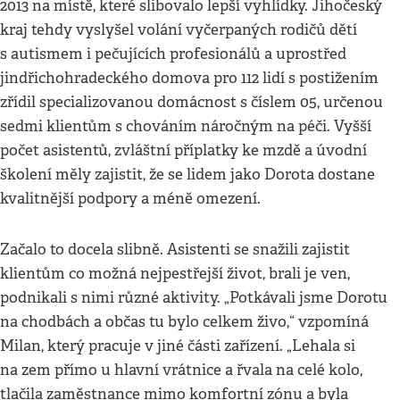
2013 na místě, které slibovalo lepší vyhlídky. Jihočeský
kraj tehdy vyslyšel volání vyčerpaných rodičů dětí
s autismem i pečujících profesionálů a uprostřed
jindřichohradeckého domova pro 112 lidí s postižením
zřídil specializovanou domácnost s číslem 05, určenou
sedmi klientům s chováním náročným na péči. Vyšší
počet asistentů, zvláštní příplatky ke mzdě a úvodní
školení měly zajistit, že se lidem jako Dorota dostane
kvalitnější podpory a méně omezení.
Začalo to docela slibně. Asistenti se snažili zajistit
klientům co možná nejpestřejší život, brali je ven,
podnikali s nimi různé aktivity. „Potkávali jsme Dorotu
na chodbách a občas tu bylo celkem živo,“ vzpomíná
Milan, který pracuje v jiné části zařízení. „Lehala si
na zem přímo u hlavní vrátnice a řvala na celé kolo,
tlačila zaměstnance mimo komfortní zónu a byla