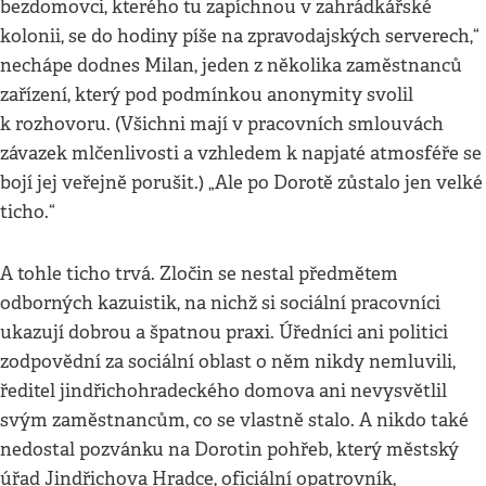
bezdomovci, kterého tu zapíchnou v zahrádkářské
kolonii, se do hodiny píše na zpravodajských serverech,“
nechápe dodnes Milan, jeden z několika zaměstnanců
zařízení, který pod podmínkou anonymity svolil
k rozhovoru. (Všichni mají v pracovních smlouvách
závazek mlčenlivosti a vzhledem k napjaté atmosféře se
bojí jej veřejně porušit.) „Ale po Dorotě zůstalo jen velké
ticho.“
A tohle ticho trvá. Zločin se nestal předmětem
odborných kazuistik, na nichž si sociální pracovníci
ukazují dobrou a špatnou praxi. Úředníci ani politici
zodpovědní za sociální oblast o něm nikdy nemluvili,
ředitel jindřichohradeckého domova ani nevysvětlil
svým zaměstnancům, co se vlastně stalo. A nikdo také
nedostal pozvánku na Dorotin pohřeb, který městský
úřad Jindřichova Hradce, oficiální opatrovník,