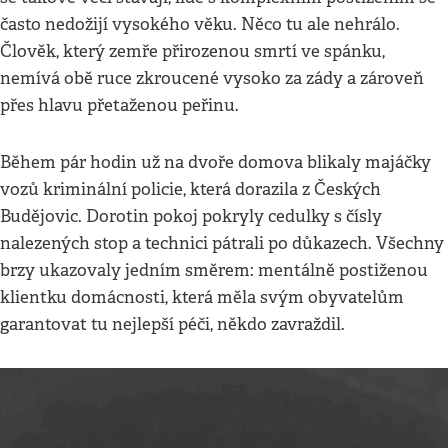
často nedožijí vysokého věku. Něco tu ale nehrálo.
Člověk, který zemře přirozenou smrtí ve spánku,
nemívá obě ruce zkroucené vysoko za zády a zároveň
přes hlavu přetaženou peřinu.
Během pár hodin už na dvoře domova blikaly majáčky
vozů kriminální policie, která dorazila z Českých
Budějovic. Dorotin pokoj pokryly cedulky s čísly
nalezených stop a technici pátrali po důkazech. Všechny
brzy ukazovaly jedním směrem: mentálně postiženou
klientku domácnosti, která měla svým obyvatelům
garantovat tu nejlepší péči, někdo zavraždil.