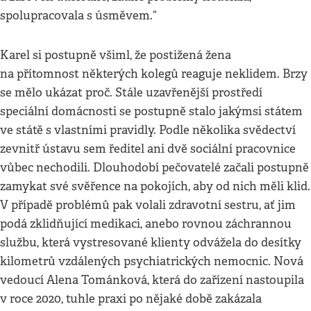
spolupracovala s úsměvem.“
Karel si postupně všiml, že postižená žena
na přítomnost některých kolegů reaguje neklidem. Brzy
se mělo ukázat proč. Stále uzavřenější prostředí
speciální domácnosti se postupně stalo jakýmsi státem
ve státě s vlastními pravidly. Podle několika svědectví
zevnitř ústavu sem ředitel ani dvě sociální pracovnice
vůbec nechodili. Dlouhodobí pečovatelé začali postupně
zamykat své svěřence na pokojích, aby od nich měli klid.
V případě problémů pak volali zdravotní sestru, ať jim
podá zklidňující medikaci, anebo rovnou záchrannou
službu, která vystresované klienty odvážela do desítky
kilometrů vzdálených psychiatrických nemocnic. Nová
vedoucí Alena Tománková, která do zařízení nastoupila
v roce 2020, tuhle praxi po nějaké době zakázala