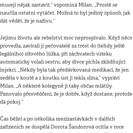
musejí nějak zastavit,“ vzpomíná Milan. „Prostě se
naučila ostatní vytáčet. Možná to byl jediný způsob, jak
dát vědět, že je naživu.“
Jejímu životu ale rebelství moc neprospívalo. Když něco
provedla, zavírali ji pečovatelé za trest do (tehdy ještě
legálního) síťového lůžka, při záchvatech vzteku
automaticky volali sestru, aby dívce píchla zklidňující
injekci. „Někdy byla tak předávkovaná medikací, že jen
seděla v koutě a z koutku úst jí tekla slina,“ vypráví
Milan. „A některé kolegyně jí taky občas mlátily.
Panovalo přesvědčení, že je dobře, když dostane, protože
dá pokoj.“
Čas běžel a po několika mezizastávkách v dalších
zařízeních se dospělá Dorota Šandorová ocitla v roce