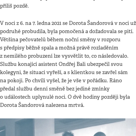
příliš pozdě.
V noci z 6. na 7. ledna 2021 se Dorota Šandorová v noci už
podruhé probudila, byla pomočená a dožadovala se pití.
Většina pečovatelů během noční směny v rozporu
s předpisy běžně spala a možná právě rozladěním
z nemilého probuzení lze vysvětlit to, co následovalo.
Službu konající asistent Ondřej Bali ubezpečil svou
kolegyni, že situaci vyřeší, a s klientkou se zavřel sám
na pokoji. Po chvíli vyšel, že je vše v pořádku. Ráno
předal službu denní směně bez jediné zmínky
o událostech uplynulé noci. O dvě hodiny později byla
Dorota Šandorová nalezena mrtvá.