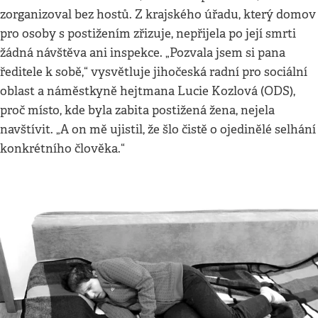
zorganizoval bez hostů. Z krajského úřadu, který domov
pro osoby s postižením zřizuje, nepřijela po její smrti
žádná návštěva ani inspekce. „Pozvala jsem si pana
ředitele k sobě,“ vysvětluje jihočeská radní pro sociální
oblast a náměstkyně hejtmana Lucie Kozlová (ODS),
proč místo, kde byla zabita postižená žena, nejela
navštívit. „A on mě ujistil, že šlo čistě o ojedinělé selhání
konkrétního člověka.“