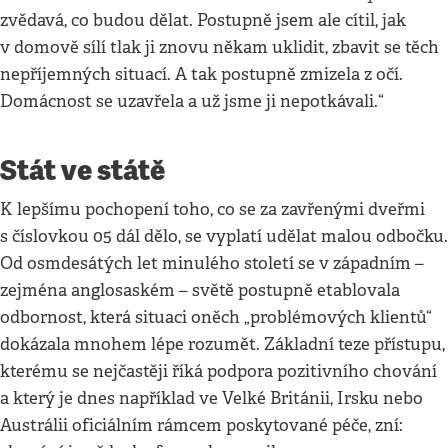
zvědavá, co budou dělat. Postupně jsem ale cítil, jak
v domově sílí tlak ji znovu někam uklidit, zbavit se těch
nepříjemných situací. A tak postupně zmizela z očí.
Domácnost se uzavřela a už jsme ji nepotkávali.“
Stát ve státě
K lepšímu pochopení toho, co se za zavřenými dveřmi
s číslovkou 05 dál dělo, se vyplatí udělat malou odbočku.
Od osmdesátých let minulého století se v západním –
zejména anglosaském – světě postupně etablovala
odbornost, která situaci oněch „problémových klientů“
dokázala mnohem lépe rozumět. Základní teze přístupu,
kterému se nejčastěji říká podpora pozitivního chování
a který je dnes například ve Velké Británii, Irsku nebo
Austrálii oficiálním rámcem poskytované péče, zní: