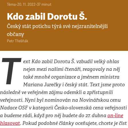
Téma
•
20. 11. 2022
•
37
minut
Kdo zabil Dorotu Š.
Český stát potichu týrá své nejzranitelnější
občany
Petr Třešňák
T
ext
Kdo zabil Dorotu Š.
vzbudil velký ohlas
nejen mezi našimi čtenáři, reagovaly na něj
také mnohé organizace a jménem ministra
Mariana Jurečky i český stát. Text jsme proto
následně ve veřejném zájmu odemkli a zpřístupnili
veřejnosti. Nyní byl nominován na Novinářskou cenu
Nadace OSF v kategorii Česko-slovenská cena veřejnosti
a budeme rádi, když pro něj budete do 27. dubna
on-line
hlasovat
. Pokud podobné články oceňujete, chcete je číst