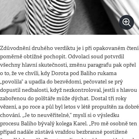
Zdůvodnění druhého verdiktu je i při opakovaném čtení
poměrně obtížné pochopit. Odvolací soud potvrdil
všechny hlavní skutečnosti, změnu paragrafu pak opřel
o to, že ve chvíli, kdy Dorota pod Baliho rukama
„povolila“ a upadla do bezvědomí, pečovatel se prý
dopustil nedbalosti, když nezkontroloval, jestli s hlavou
zabořenou do polštáře může dýchat. Dostal tři roky
vězení, a po roce a půl byl letos v létě propuštěn za dobré
chování. „Je to neuvěřitelné,“ myslí si o výsledku
procesu Baliho bývalý kolega Karel. „Pro mě osobně ten
případ nadále zůstává vraždou bezbranné postižené