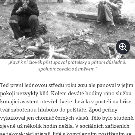
„Když k ní člověk přistupoval přátelsky a přitom důsledně,
spolupracovala s úsměvem.“
Teď první lednovou středu roku 2021 ale panoval v jejím
pokoji nezvyklý klid. Kolem deváté hodiny ráno službu
konající asistent otevřel dveře. Ležela v posteli na břiše,
tvář zabořenou hluboko do polštáře. Zpod peřiny
vykukoval jen chomáč černých vlasů. Tělo bylo studené,
zjevně už několik hodin nežila. V sociálních zařízeních
se takové věci stávají, lidé s komplexním postižením se