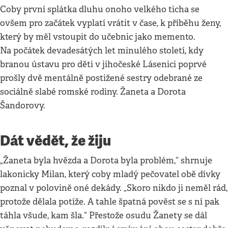
Coby první splátka dluhu onoho velkého ticha se
ovšem pro začátek vyplatí vrátit v čase, k příběhu ženy,
který by měl vstoupit do učebnic jako memento.
Na počátek devadesátých let minulého století, kdy
branou ústavu pro děti v jihočeské Lásenici poprvé
prošly dvě mentálně postižené sestry odebrané ze
sociálně slabé romské rodiny. Žaneta a Dorota
Šandorovy.
Dát vědět, že žiju
„Žaneta byla hvězda a Dorota byla problém,“ shrnuje
lakonicky Milan, který coby mladý pečovatel obě dívky
poznal v polovině oné dekády. „Skoro nikdo ji neměl rád,
protože dělala potíže. A tahle špatná pověst se s ní pak
táhla všude, kam šla.“ Přestože osudu Žanety se dál