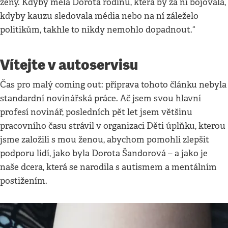
ženy. Kdyby měla Dorota rodinu, která by za ni bojovala,
kdyby kauzu sledovala média nebo na ní záleželo
politikům, takhle to nikdy nemohlo dopadnout.“
Vítejte v autoservisu
Čas pro malý coming out: příprava tohoto článku nebyla
standardní novinářská práce. Ač jsem svou hlavní
profesí novinář, posledních pět let jsem většinu
pracovního času strávil v organizaci Děti úplňku, kterou
jsme založili s mou ženou, abychom pomohli zlepšit
podporu lidí, jako byla Dorota Šandorová – a jako je
naše dcera, která se narodila s autismem a mentálním
postižením.