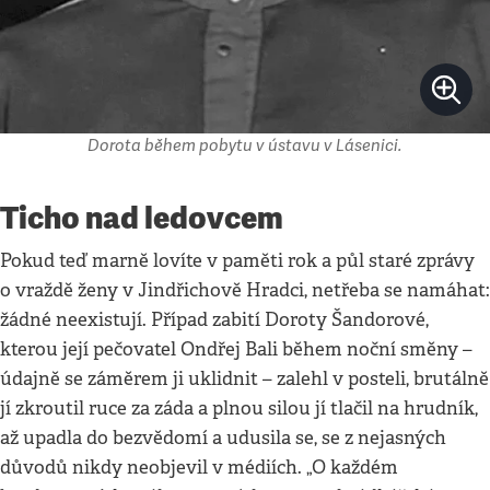
Dorota během pobytu v ústavu v Lásenici.
Ticho nad ledovcem
Pokud teď marně lovíte v paměti rok a půl staré zprávy
o vraždě ženy v Jindřichově Hradci, netřeba se namáhat:
žádné neexistují. Případ zabití Doroty Šandorové,
kterou její pečovatel Ondřej Bali během noční směny –
údajně se záměrem ji uklidnit – zalehl v posteli, brutálně
jí zkroutil ruce za záda a plnou silou jí tlačil na hrudník,
až upadla do bezvědomí a udusila se, se z nejasných
důvodů nikdy neobjevil v médiích. „O každém