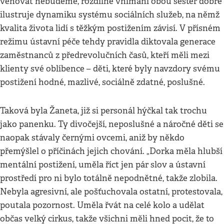
věnovat nebudeme, rozdílné vnímání obou sester dobře
ilustruje dynamiku systému sociálních služeb, na němž
kvalita života lidí s těžkým postižením závisí. V přísném
režimu ústavní péče tehdy pravidla diktovala generace
zaměstnanců z předrevolučních časů, kteří měli mezi
klienty své oblíbence – děti, které byly navzdory svému
postižení hodné, mazlivé, sociálně zdatné, poslušné.
Taková byla Žaneta, již si personál hýčkal tak trochu
jako panenku. Ty divočejší, neposlušné a náročné děti se
naopak stávaly černými ovcemi, aniž by někdo
přemýšlel o příčinách jejich chování. „Dorka měla hlubší
mentální postižení, uměla říct jen pár slov a ústavní
prostředí pro ni bylo totálně nepodnětné, takže zlobila.
Nebyla agresivní, ale pošťuchovala ostatní, protestovala,
poutala pozornost. Uměla řvát na celé kolo a udělat
občas velký cirkus, takže všichni měli hned pocit, že to