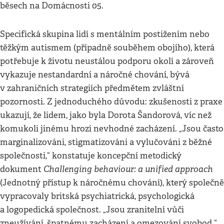
běsech na Domácnosti 05.
Specifická skupina lidí s mentálním postižením nebo
těžkým autismem (případně souběhem obojího), která
potřebuje k životu neustálou podporu okolí a zároveň
vykazuje nestandardní a náročné chování, bývá
v zahraničních strategiích předmětem zvláštní
pozornosti. Z jednoduchého důvodu: zkušenosti z praxe
ukazují, že lidem, jako byla Dorota Šandorová, víc než
komukoli jinému hrozí nevhodné zacházení. „Jsou často
marginalizováni, stigmatizováni a vylučováni z běžné
společnosti,“ konstatuje koncepční metodický
Challenging behaviour: a unified approach
dokument
(Jednotný přístup k náročnému chování), který společně
vypracovaly britská psychiatrická, psychologická
a logopedická společnost. „Jsou zranitelní vůči
zneužívání, špatnému zacházení a omezování svobod.“