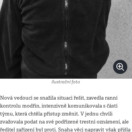
Ilustrační foto
Nová vedoucí se snažila situaci řešit, zavedla ranní
kontrolu modřin, intenzivně komunikovala s částí
týmu, která chtěla přístup změnit. V jednu chvíli
zvažovala podat na své podřízené trestní oznámení, ale
ředitel zařízení byl proti. Snaha věci napravit však přišla