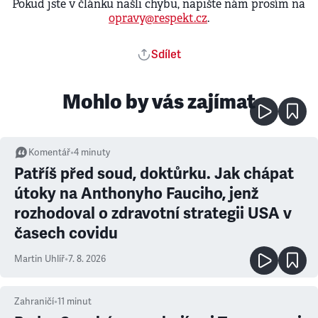
Pokud jste v článku našli chybu, napište nám prosím na
opravy@respekt.cz
.
Sdílet
Mohlo by vás zajímat
Komentář
•
4
minuty
Patříš před soud, doktůrku. Jak chápat
útoky na Anthonyho Fauciho, jenž
rozhodoval o zdravotní strategii USA v
časech covidu
Martin Uhlíř
•
7. 8. 2026
Zahraničí
•
11
minut