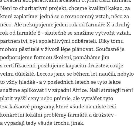
s dvaceti kooperativami a celkem čtyřmi tisíci farmáři.
Není to charitativní projekt, chceme kvalitní kakao, za
které zaplatíme: jedná se o rovnocenný vztah, něco za
něco. Ale nekupujeme jeden rok od farmáře X a druhý
rok od farmáře Y - skutečně se snažíme vytvořit vztah,
partnerství, být spolehlivými odběrateli. Díky tomu
mohou pěstitelé v životě lépe plánovat. Současně je
podporujeme formou školení, pomáháme jim
s certifikacemi, posilujeme kapacitu družstev, což je
velmi důležité. Leccos jsme se během let naučili, nebylo
to vždy hladké - a v posledních letech se tyto lekce
snažíme aplikovat i v západní Africe. Naší strategií není
platit vyšší ceny nebo prémie, ale vytvářet tyto
tzv. kakaové programy, které všude na místě řeší
konkrétní lokální problémy farmářů a družstev -
a vypadají tedy všude trochu jinak.