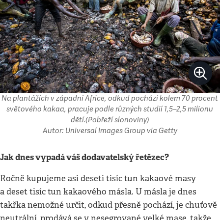
Na plantážích v západní Africe, odkud pochází kolem 70 procent
světového kakaa, pracuje podle různých studií 1,5–2,5 milionu
dětí.(Pobřeží slonoviny)
Autor: Universal Images Group via Getty
Jak dnes vypadá váš dodavatelský řetězec?
Ročně kupujeme asi deseti tisíc tun kakaové masy
a deset tisíc tun kakaového másla. U másla je dnes
takřka nemožné určit, odkud přesně pochází, je chuťově
neutrální, prodává se v nesegrované velké mase, takže