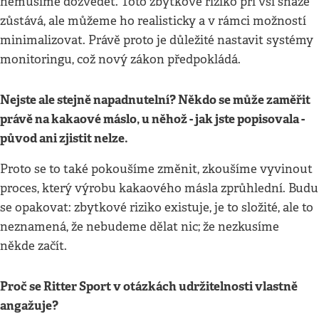
nemusíme dozvědět. Toto zbytkové riziko při vší snaze
zůstává, ale můžeme ho realisticky a v rámci možností
minimalizovat. Právě proto je důležité nastavit systémy
monitoringu, což nový zákon předpokládá.
Nejste ale stejně napadnutelní? Někdo se může zaměřit
právě na kakaové máslo, u něhož - jak jste popisovala -
původ ani zjistit nelze.
Proto se to také pokoušíme změnit, zkoušíme vyvinout
proces, který výrobu kakaového másla zprůhlední. Budu
se opakovat: zbytkové riziko existuje, je to složité, ale to
neznamená, že nebudeme dělat nic; že nezkusíme
někde začít.
Proč se Ritter Sport v otázkách udržitelnosti vlastně
angažuje?