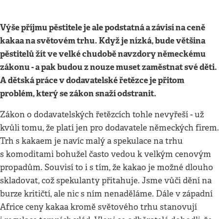
Výše příjmu pěstitele je ale podstatná a závisí na ceně
kakaa na světovém trhu. Když je nízká, bude většina
pěstitelů žít ve velké chudobě navzdory německému
zákonu - a pak budou z nouze muset zaměstnat své děti.
A dětská práce v dodavatelské řetězce je přitom
problém, který se zákon snaží odstranit.
Zákon o dodavatelských řetězcích tohle nevyřeší - už
kvůli tomu, že platí jen pro dodavatele německých firem.
Trh s kakaem je navíc malý a spekulace na trhu
s komoditami bohužel často vedou k velkým cenovým
propadům. Souvisí to i s tím, že kakao je možné dlouho
skladovat, což spekulanty přitahuje. Jsme vůči dění na
burze kritičtí, ale nic s ním nenaděláme. Dále v západní
Africe ceny kakaa kromě světového trhu stanovují