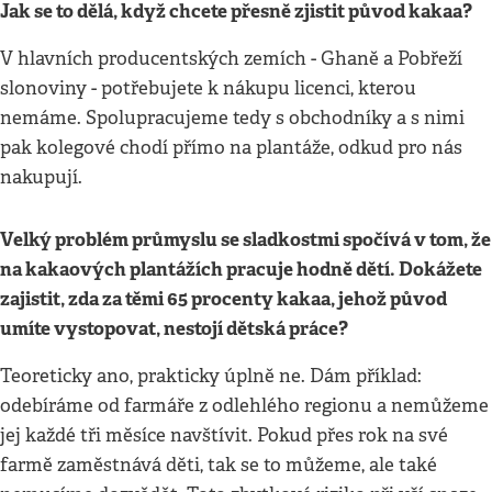
Jak se to dělá, když chcete přesně zjistit původ kakaa?
V hlavních producentských zemích - Ghaně a Pobřeží
slonoviny - potřebujete k nákupu licenci, kterou
nemáme. Spolupracujeme tedy s obchodníky a s nimi
pak kolegové chodí přímo na plantáže, odkud pro nás
nakupují.
Velký problém průmyslu se sladkostmi spočívá v tom, že
na kakaových plantážích pracuje hodně dětí. Dokážete
zajistit, zda za těmi 65 procenty kakaa, jehož původ
umíte vystopovat, nestojí dětská práce?
Teoreticky ano, prakticky úplně ne. Dám příklad:
odebíráme od farmáře z odlehlého regionu a nemůžeme
jej každé tři měsíce navštívit. Pokud přes rok na své
farmě zaměstnává děti, tak se to můžeme, ale také