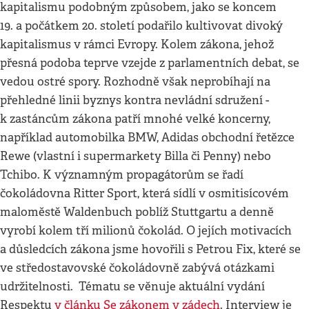
kapitalismu podobným způsobem, jako se koncem
19. a počátkem 20. století podařilo kultivovat divoký
kapitalismus v rámci Evropy. Kolem zákona, jehož
přesná podoba teprve vzejde z parlamentních debat, se
vedou ostré spory. Rozhodně však neprobíhají na
přehledné linii byznys kontra nevládní sdružení -
k zastáncům zákona patří mnohé velké koncerny,
například automobilka BMW, Adidas obchodní řetězce
Rewe (vlastní i supermarkety Billa či Penny) nebo
Tchibo. K významným propagátorům se řadí
čokoládovna Ritter Sport, která sídlí v osmitisícovém
maloměstě Waldenbuch poblíž Stuttgartu a denně
vyrobí kolem tří milionů čokolád. O jejích motivacích
a důsledcích zákona jsme hovořili s Petrou Fix, které se
ve středostavovské čokoládovně zabývá otázkami
udržitelnosti. Tématu se věnuje aktuální vydání
Respektu
v článku Se zákonem v zádech
. Interview je