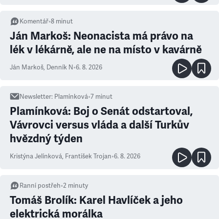
Komentář
•
8
minut
Ján Markoš: Neonacista má právo na
lék v lékárně, ale ne na místo v kavárně
Ján Markoš
,
Denník N
•
6. 8. 2026
Newsletter
:
Plamínková
•
7
minut
Plamínková: Boj o Senát odstartoval,
Vávrovci versus vláda a další Turkův
hvězdný týden
Kristýna Jelínková
,
František Trojan
•
6. 8. 2026
Ranní postřeh
•
2
minuty
Tomáš Brolík: Karel Havlíček a jeho
elektrická morálka