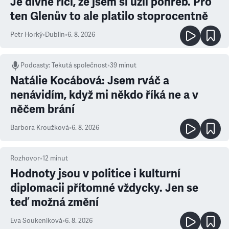
Je divné říci, že jsem si užil pohřeb. Pro
ten Glenův to ale platilo stoprocentně
Petr Horký
•
Dublin
•
6. 8. 2026
Podcasty
:
Tekutá společnost
•
39 minut
Natálie Kocábová: Jsem rváč a
nenávidím, když mi někdo říká ne a v
něčem brání
Barbora Kroužková
•
6. 8. 2026
Rozhovor
•
12
minut
Hodnoty jsou v politice i kulturní
diplomacii přítomné vždycky. Jen se
teď možná změní
Eva Soukeníková
•
6. 8. 2026