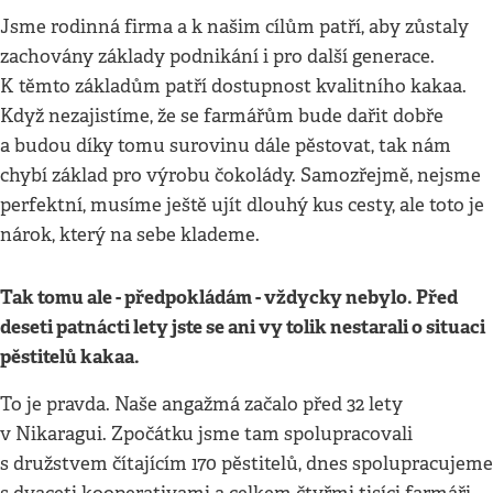
Jsme rodinná firma a k našim cílům patří, aby zůstaly
zachovány základy podnikání i pro další generace.
K těmto základům patří dostupnost kvalitního kakaa.
Když nezajistíme, že se farmářům bude dařit dobře
a budou díky tomu surovinu dále pěstovat, tak nám
chybí základ pro výrobu čokolády. Samozřejmě, nejsme
perfektní, musíme ještě ujít dlouhý kus cesty, ale toto je
nárok, který na sebe klademe.
Tak tomu ale - předpokládám - vždycky nebylo. Před
deseti patnácti lety jste se ani vy tolik nestarali o situaci
pěstitelů kakaa.
To je pravda. Naše angažmá začalo před 32 lety
v Nikaragui. Zpočátku jsme tam spolupracovali
s družstvem čítajícím 170 pěstitelů, dnes spolupracujeme