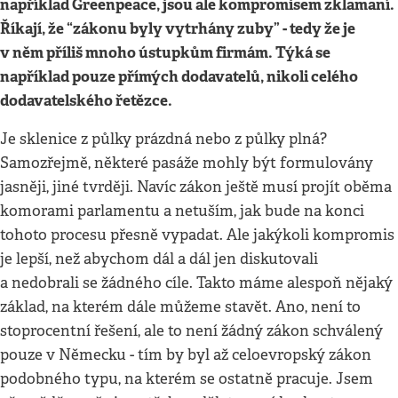
například Greenpeace, jsou ale kompromisem zklamaní.
Říkají, že “zákonu byly vytrhány zuby” - tedy že je
v něm příliš mnoho ústupkům firmám. Týká se
například pouze přímých dodavatelů, nikoli celého
dodavatelského řetězce.
Je sklenice z půlky prázdná nebo z půlky plná?
Samozřejmě, některé pasáže mohly být formulovány
jasněji, jiné tvrději. Navíc zákon ještě musí projít oběma
komorami parlamentu a netuším, jak bude na konci
tohoto procesu přesně vypadat. Ale jakýkoli kompromis
je lepší, než abychom dál a dál jen diskutovali
a nedobrali se žádného cíle. Takto máme alespoň nějaký
základ, na kterém dále můžeme stavět. Ano, není to
stoprocentní řešení, ale to není žádný zákon schválený
pouze v Německu - tím by byl až celoevropský zákon
podobného typu, na kterém se ostatně pracuje. Jsem