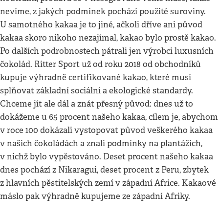
nevíme, z jakých podmínek pochází použité suroviny.
U samotného kakaa je to jiné, ačkoli dříve ani původ
kakaa skoro nikoho nezajímal, kakao bylo prostě kakao.
Po dalších podrobnostech pátrali jen výrobci luxusních
čokolád. Ritter Sport už od roku 2018 od obchodníků
kupuje výhradně certifikované kakao, které musí
splňovat základní sociální a ekologické standardy.
Chceme jít ale dál a znát přesný původ: dnes už to
dokážeme u 65 procent našeho kakaa, cílem je, abychom
v roce 100 dokázali vystopovat původ veškerého kakaa
v našich čokoládách a znali podmínky na plantážích,
v nichž bylo vypěstováno. Deset procent našeho kakaa
dnes pochází z Nikaragui, deset procent z Peru, zbytek
z hlavních pěstitelských zemí v západní Africe. Kakaové
máslo pak výhradně kupujeme ze západní Afriky.