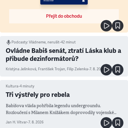
Přejít do obchodu
Podcasty
:
Vládneme, nerušit
•
42 minut
Ovládne Babiš senát, ztratí Láska klub a
přibude dezinformátorů?
Kristýna Jelínková
,
František Trojan
,
Filip Zelenka
•
7. 8. 2026
Kultura
•
4
minuty
Tři výstřely pro rebela
Babišova vláda pohřbila legendu undergroundu.
Rozloučení s Milanem Knížákem doprovodily vojenské
salvy i kritika pokrokářů
Jan H. Vitvar
•
7. 8. 2026