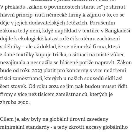
V překladu „zákon o povinnostech starat se“ je shrnut
hlavní princip: nutí německé firmy k zájmu o to, co se
děje v jejich dodavatelských řetězcích. Porušením
zákona tedy není, když například v textilce v Bangladéši
dojde k ekologické katastrofě či krutému zacházení
s dělníky – ale až doklad, že se německá firma, která
z dané textilky kupuje trička, o situaci na místě vůbec
nezajímala a nesnažila se hlášené potíže napravit. Zákon
bude od roku 2023 platit pro koncerny s více než třemi
tisíci zaměstnanci, kterých u našich sousedů sídlí asi
šest stovek. Od roku 2024 se jím pak budou muset řídit
firmy s více než tisícem zaměstnanců, kterých je
zhruba 2900.
Cílem je, aby byly na globální úrovni zavedeny
minimální standardy - a tedy zkrotit excesy globálního