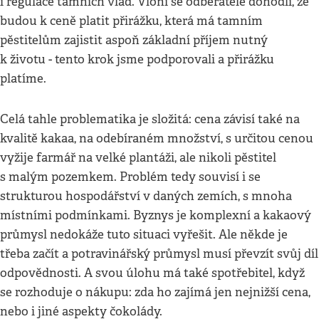
i regulace tamních vlád. Vloni se odběratelé dohodli, že
budou k ceně platit přirážku, která má tamním
pěstitelům zajistit aspoň základní příjem nutný
k životu - tento krok jsme podporovali a přirážku
platíme.
Celá tahle problematika je složitá: cena závisí také na
kvalitě kakaa, na odebíraném množství, s určitou cenou
vyžije farmář na velké plantáži, ale nikoli pěstitel
s malým pozemkem. Problém tedy souvisí i se
strukturou hospodářství v daných zemích, s mnoha
místními podmínkami. Byznys je komplexní a kakaový
průmysl nedokáže tuto situaci vyřešit. Ale někde je
třeba začít a potravinářský průmysl musí převzít svůj díl
odpovědnosti. A svou úlohu má také spotřebitel, když
se rozhoduje o nákupu: zda ho zajímá jen nejnižší cena,
nebo i jiné aspekty čokolády.