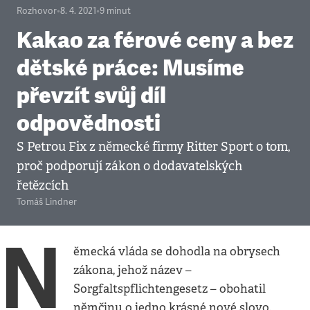
Rozhovor
•
8. 4. 2021
•
9
minut
Kakao za férové ceny a bez
dětské práce: Musíme
převzít svůj díl
odpovědnosti
S Petrou Fix z německé firmy Ritter Sport o tom,
proč podporují zákon o dodavatelských
řetězcích
Tomáš Lindner
N
ěmecká vláda se dohodla na obrysech
zákona, jehož název –
Sorgfaltspflichtengesetz – obohatil
němčinu o jedno krásné nové slovo.