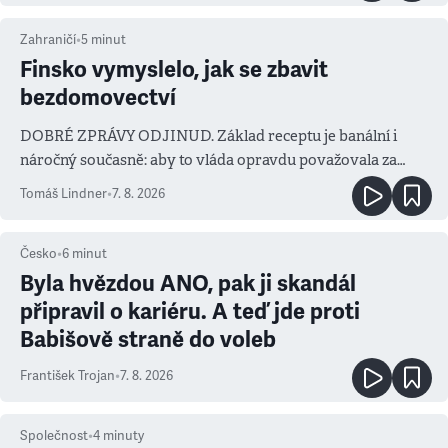
Zahraničí
•
5
minut
Finsko vymyslelo, jak se zbavit
bezdomovectví
DOBRÉ ZPRÁVY ODJINUD. Základ receptu je banální i
náročný současně: aby to vláda opravdu považovala za
prioritu
Tomáš Lindner
•
7. 8. 2026
Česko
•
6
minut
Byla hvězdou ANO, pak ji skandál
připravil o kariéru. A teď jde proti
Babišově straně do voleb
František Trojan
•
7. 8. 2026
Společnost
•
4
minuty