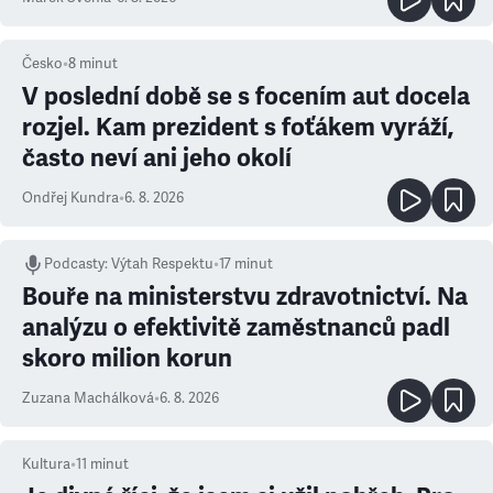
Česko
•
8
minut
V poslední době se s focením aut docela
rozjel. Kam prezident s foťákem vyráží,
často neví ani jeho okolí
Ondřej Kundra
•
6. 8. 2026
Podcasty
:
Výtah Respektu
•
17 minut
Bouře na ministerstvu zdravotnictví. Na
analýzu o efektivitě zaměstnanců padl
skoro milion korun
Zuzana Machálková
•
6. 8. 2026
Kultura
•
11
minut