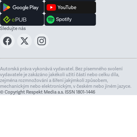
Sledujte nás
Autorská práva vykonává vydavatel. Bez písemného svolení
vydavatele je zakázáno jakékoli užití částí nebo celku díla,
zejména rozmnožování a šíření jakýmkoli způsobem,
mechanickým nebo elektronickým, v českém nebo jiném jazyce.
© Copyright Respekt Media a.s. ISSN 1801-1446