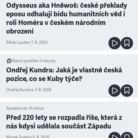
Odysseus aka Hněwoš: české překlady
eposu odhalují bídu humanitních věd i
roli Homéra v českém národním
obrození
Silvie Lauder
•
7. 8. 2026
Ranní postřeh
•
3
minuty
Ondřej Kundra: Jaká je vlastně česká
pozice, co se Kuby týče?
Ondřej Kundra
•
7. 8. 2026
Společnost
•
10
minut
Před 220 lety se rozpadla říše, která z
nás kdysi udělala součást Západu
Marek Švehla
•
6. 8. 2026