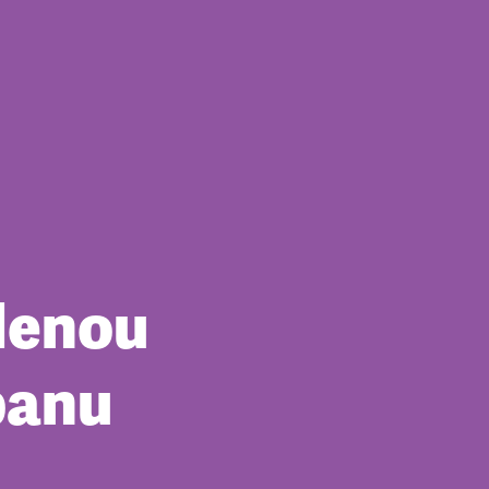
lenou
panu