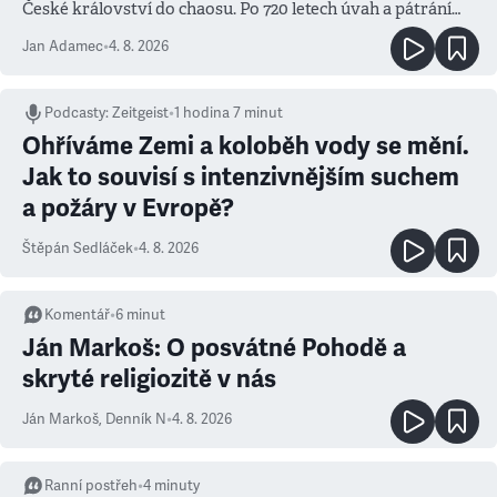
České království do chaosu. Po 720 letech úvah a pátrání
známe jména podezřelých
Jan Adamec
•
4. 8. 2026
Podcasty
:
Zeitgeist
•
1 hodina 7 minut
Ohříváme Zemi a koloběh vody se mění.
Jak to souvisí s intenzivnějším suchem
a požáry v Evropě?
Štěpán Sedláček
•
4. 8. 2026
Komentář
•
6
minut
Ján Markoš: O posvátné Pohodě a
skryté religiozitě v nás
Ján Markoš
,
Denník N
•
4. 8. 2026
Ranní postřeh
•
4
minuty