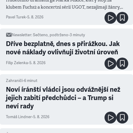
klubem Fuchs2 a koncertní sérií UGOT, nezajímají žánry,
ale atmosféra
Pavel Turek
•
5. 8. 2026
Newsletter
:
Sečteno, podtrženo
•
3
minuty
Dříve bezplatně, dnes s přirážkou. Jak
nové náklady ovlivňují životní úroveň
Filip Zelenka
•
5. 8. 2026
Zahraničí
•
6
minut
Noví íránští vládci jsou odvážnější než
jejich zabití předchůdci – a Trump si
neví rady
Tomáš Lindner
•
5. 8. 2026