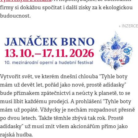
firmy si dokážou spočítat i další zisky za k ekologickou
budoucnost.
↓ INZERCE
Vytvořit svět, ve kterém dnešní chlouba “Tyhle boty
mám už devět let, pořád jako nové, prostě adidasky”
bude příznakem zpátečnictví a neúcty k planetě, to se
musí líbit každému prodejci. A prohlášení “Tyhle boty
mám už popáté. Vždycky je nechám rozpadnout přesně
po dvou letech. Takže těmhle zbývá tak rok. Prostě
adidasky” už musí znít všem akcionářům přímo jako
rajská hudba.