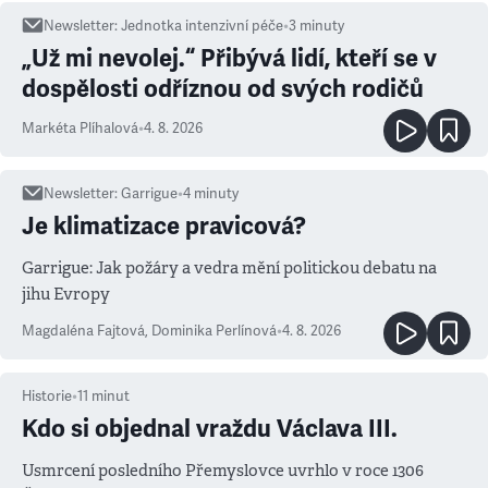
Newsletter
:
Jednotka intenzivní péče
•
3
minuty
„Už mi nevolej.“ Přibývá lidí, kteří se v
dospělosti odříznou od svých rodičů
Markéta Plíhalová
•
4. 8. 2026
Newsletter
:
Garrigue
•
4
minuty
Je klimatizace pravicová?
Garrigue: Jak požáry a vedra mění politickou debatu na
jihu Evropy
Magdaléna Fajtová
,
Dominika Perlínová
•
4. 8. 2026
Historie
•
11
minut
Kdo si objednal vraždu Václava III.
Usmrcení posledního Přemyslovce uvrhlo v roce 1306