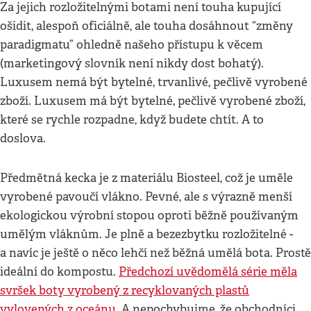
Za jejich rozložitelnými botami není touha kupující
ošidit, alespoň oficiálně, ale touha dosáhnout “změny
paradigmatu” ohledně našeho přístupu k věcem
(marketingový slovník není nikdy dost bohatý).
Luxusem nemá být bytelné, trvanlivé, pečlivě vyrobené
zboží. Luxusem má být bytelné, pečlivě vyrobené zboží,
které se rychle rozpadne, když budete chtít. A to
doslova.
Předmětná kecka je z materiálu Biosteel, což je uměle
vyrobené pavoučí vlákno. Pevné, ale s výrazně menší
ekologickou výrobní stopou oproti běžně používaným
umělým vláknům. Je plně a bezezbytku rozložitelné -
a navíc je ještě o něco lehčí než běžná umělá bota. Prostě
ideální do kompostu.
Předchozí uvědomělá série měla
svršek boty vyrobený z recyklovaných plastů
vylovených z oceánu
. A nepochybujme, že obchodníci