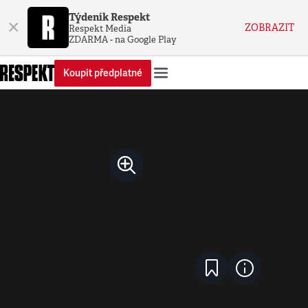
Týdeník Respekt
×
ZOBRAZIT
Respekt Media
ZDARMA - na Google Play
Koupit předplatné