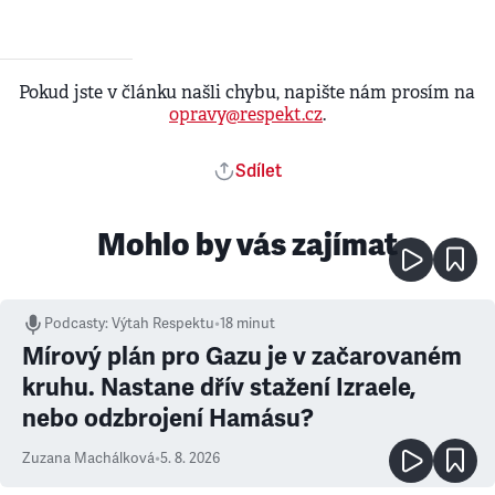
Pokud jste v článku našli chybu, napište nám prosím na
opravy@respekt.cz
.
Sdílet
Mohlo by vás zajímat
Podcasty
:
Výtah Respektu
•
18 minut
Mírový plán pro Gazu je v začarovaném
kruhu. Nastane dřív stažení Izraele,
nebo odzbrojení Hamásu?
Zuzana Machálková
•
5. 8. 2026