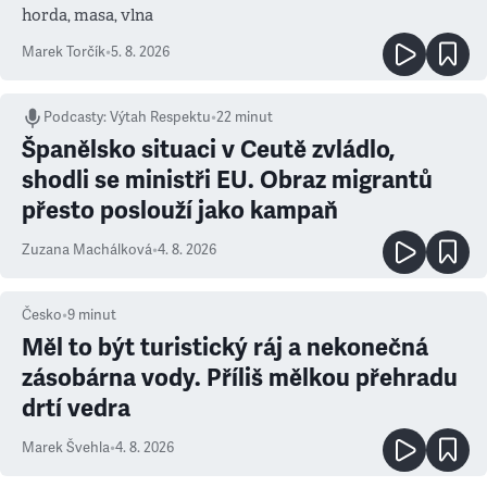
horda, masa, vlna
Marek Torčík
•
5. 8. 2026
Podcasty
:
Výtah Respektu
•
22 minut
Španělsko situaci v Ceutě zvládlo,
shodli se ministři EU. Obraz migrantů
přesto poslouží jako kampaň
Zuzana Machálková
•
4. 8. 2026
Česko
•
9
minut
Měl to být turistický ráj a nekonečná
zásobárna vody. Příliš mělkou přehradu
drtí vedra
Marek Švehla
•
4. 8. 2026