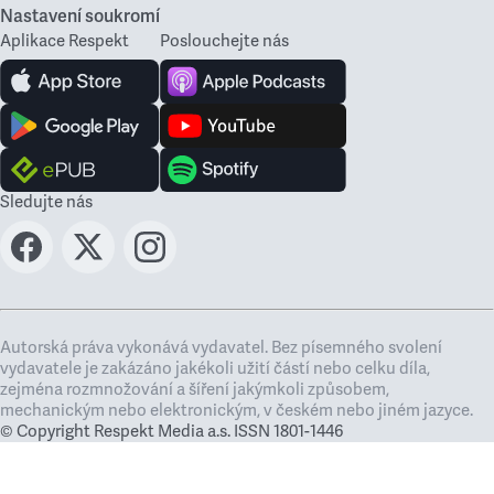
Nastavení soukromí
Aplikace Respekt
Poslouchejte nás
Sledujte nás
Autorská práva vykonává vydavatel. Bez písemného svolení
vydavatele je zakázáno jakékoli užití částí nebo celku díla,
zejména rozmnožování a šíření jakýmkoli způsobem,
mechanickým nebo elektronickým, v českém nebo jiném jazyce.
© Copyright Respekt Media a.s. ISSN 1801-1446