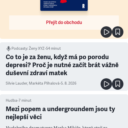
Přejít do obchodu
Podcasty
:
Ženy XYZ
•
54 minut
Co to je za ženu, když má po porodu
depresi? Proč je nutné začít brát vážně
duševní zdraví matek
Silvie Lauder
,
Markéta Plíhalová
•
5. 8. 2026
Hudba
•
7
minut
Mezi popem a undergroundem jsou ty
nejlepší věci
Hudebního dramaturga Marka Mikiče, který stojí za