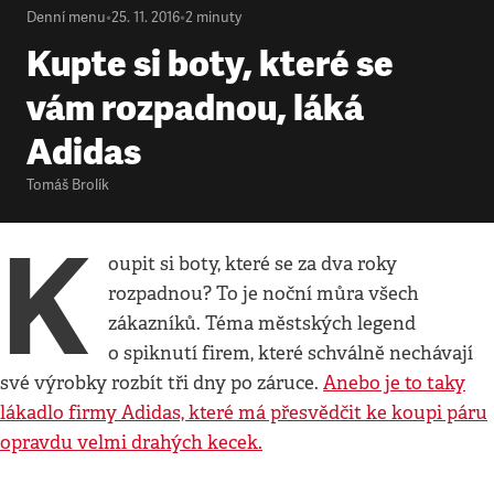
Denní menu
•
25. 11. 2016
•
2
minuty
Kupte si boty, které se
vám rozpadnou, láká
Adidas
Tomáš Brolík
K
oupit si boty, které se za dva roky
rozpadnou? To je noční můra všech
zákazníků. Téma městských legend
o spiknutí firem, které schválně nechávají
své výrobky rozbít tři dny po záruce.
Anebo je to taky
lákadlo firmy Adidas, které má přesvědčit ke koupi páru
opravdu velmi drahých kecek.