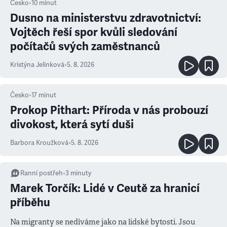
Česko
•
10
minut
Dusno na ministerstvu zdravotnictví:
Vojtěch řeší spor kvůli sledování
počítačů svých zaměstnanců
Kristýna Jelínková
•
5. 8. 2026
Česko
•
17
minut
Prokop Pithart: Příroda v nás probouzí
divokost, která sytí duši
Barbora Kroužková
•
5. 8. 2026
Ranní postřeh
•
3
minuty
Marek Torčík: Lidé v Ceutě za hranicí
příběhu
Na migranty se nedíváme jako na lidské bytosti. Jsou